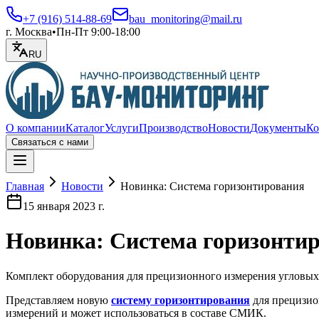
+7 (916) 514-88-69
bau_monitoring@mail.ru
г. Москва
•
Пн-Пт 9:00-18:00
RU
О компании
Каталог
Услуги
Производство
Новости
Документы
Ко
Связаться с нами
Открыть меню
Главная
Новости
Новинка: Система горизонтирования
15 января 2023 г.
Новинка: Система горизонти
Комплект оборудования для прецизионного измерения угловых
Представляем новую
систему горизонтирования
для прецизио
измерений и может использоваться в составе СМИК.