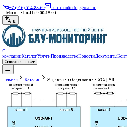
+7 (916) 514-88-69
bau_monitoring@mail.ru
г. Москва
•
Пн-Пт 9:00-18:00
RU
О
компании
Каталог
Услуги
Производство
Новости
Документы
Конт
Связаться с нами
Открыть меню
Главная
Каталог
Устройство сбора данных УСД-А8