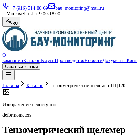
+7 (916) 514-88-69
bau_monitoring@mail.ru
г. Москва
•
Пн-Пт 9:00-18:00
RU
О
компании
Каталог
Услуги
Производство
Новости
Документы
Конт
Связаться с нами
Открыть меню
Главная
Каталог
Тензометрический щелемер ТЩ120
Изображение недоступно
deformometers
Тензометрический щелемер