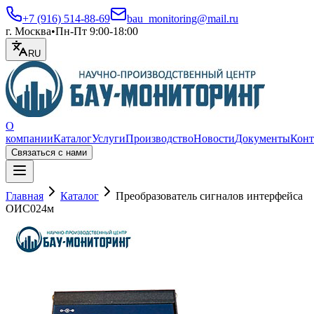
+7 (916) 514-88-69
bau_monitoring@mail.ru
г. Москва
•
Пн-Пт 9:00-18:00
RU
О
компании
Каталог
Услуги
Производство
Новости
Документы
Конт
Связаться с нами
Открыть меню
Главная
Каталог
Преобразователь сигналов интерфейса
ОИС024м