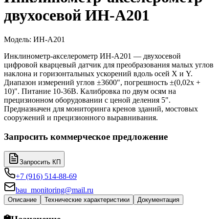
двухосевой ИН-А201
Модель
:
ИН-А201
Инклинометр-акселерометр ИН-А201 — двухосевой
цифровой кварцевый датчик для преобразования малых углов
наклона и горизонтальных ускорений вдоль осей X и Y.
Диапазон измерений углов ±3600", погрешность ±(0,02x +
10)". Питание 10-36В. Калибровка по двум осям на
прецизионном оборудовании с ценой деления 5".
Предназначен для мониторинга кренов зданий, мостовых
сооружений и прецизионного выравнивания.
Запросить коммерческое предложение
Запросить КП
+7 (916) 514-88-69
bau_monitoring@mail.ru
Описание
Технические характеристики
Документация