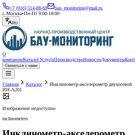
+7 (916) 514-88-69
bau_monitoring@mail.ru
г. Москва
•
Пн-Пт 9:00-18:00
RU
О
компании
Каталог
Услуги
Производство
Новости
Документы
Конт
Связаться с нами
Открыть меню
Главная
Каталог
Инклинометр-акселерометр двухосевой
ИН-А201
Изображение недоступно
inclinometers
Инклинометр-акселерометр