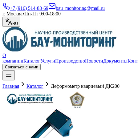
+7 (916) 514-88-69
bau_monitoring@mail.ru
г. Москва
•
Пн-Пт 9:00-18:00
RU
О
компании
Каталог
Услуги
Производство
Новости
Документы
Конт
Связаться с нами
Открыть меню
Главная
Каталог
Деформометр кварцевый ДК200