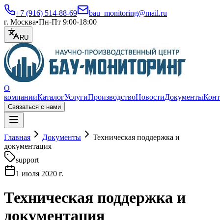
+7 (916) 514-88-69
bau_monitoring@mail.ru
г. Москва
•
Пн-Пт 9:00-18:00
RU
О
компании
Каталог
Услуги
Производство
Новости
Документы
Конт
Связаться с нами
Открыть меню
Главная
Документы
Техническая поддержка и
документация
support
1 июля 2020 г.
Техническая поддержка и
документация